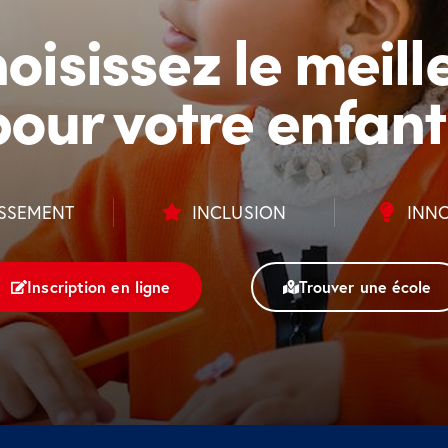
oisissez le meill
pour votre enfant 
SSEMENT
INCLUSION
INN
Inscription en ligne
Trouver une école