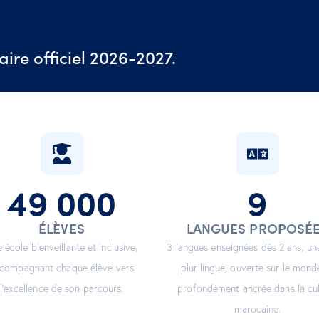
aire officiel 2026-2027.
49 000
9
ÉLÈVES
LANGUES PROPOSÉ
 école bienveillante et inclusive,
3 langues enseignées dès 2 ans, un
compagnant chaque élève vers
plurilingue, ouverte sur le mond
l’excellence de son parcours.
profondément ancrée dans la cu
marocaine.