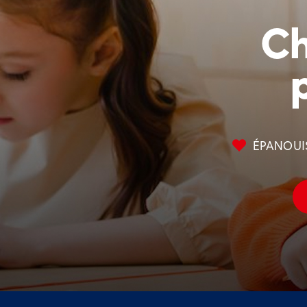
Ch
ÉPANOUI