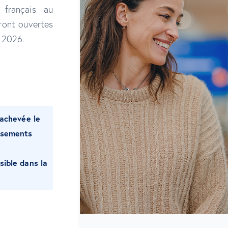
 français au
ont ouvertes
s 2026.
 achevée le
issements
e
sible dans la