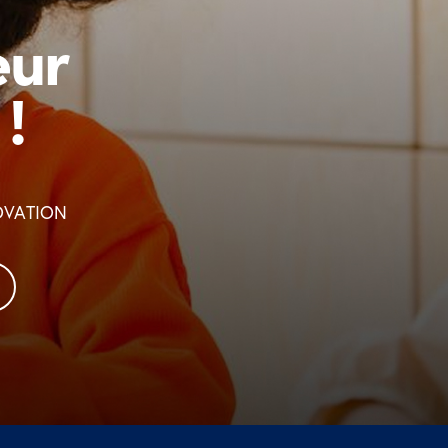
eur
!
OVATION