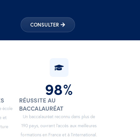
CONSULTER
98
%
ES
RÉUSSITE AU
BACCALAURÉAT
e école
Un baccalauréat reconnu dans plus de
e et
190 pays, ouvrant l’accès aux meilleures
lture
formations en France et à l’international.