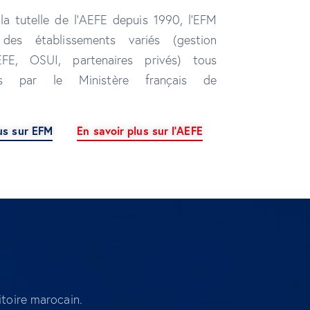
la tutelle de l’AEFE depuis 1990, l’EFM
 des établissements variés (gestion
EFE, OSUI, partenaires privés) tous
és par le Ministère français de
lus sur EFM
En savoir plus sur l'AEFE
itoire marocain.