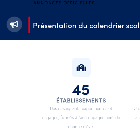
ANNONCES OFFICIELLES
Présentation du calendrier scol
45
ÉTABLISSEMENTS
Des enseignants expérimentés et
Une
engagés, formés à l’accompagnement de
ac
chaque élève.