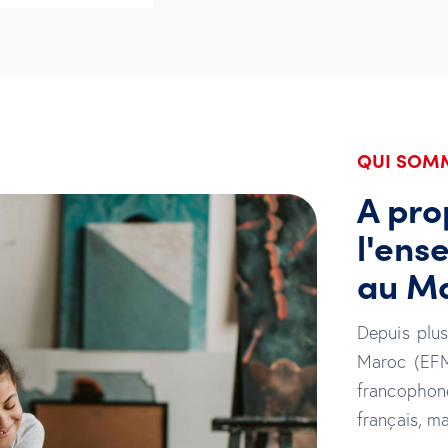
QUI SOM
A pro
l'ens
au M
Depuis plus
Maroc (EFM)
francophone
français, ma