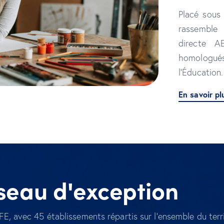
Placé sous 
rassemble
directe A
homologu
l’Éducation.
En savoir p
seau d'exception
FE, avec 45 établissements répartis sur l’ensemble du terr